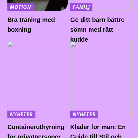
MOTION
FAMILJ
Bra träning med
Ge ditt barn bättre
boxning
sömn med rätt
kudde
NYHETER
NYHETER
Containeruthyrning
Kläder för män: En
för privatpersoner
Guide till Stil och