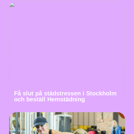
Få slut på städstressen i Stockholm
och beställ Hemstädning