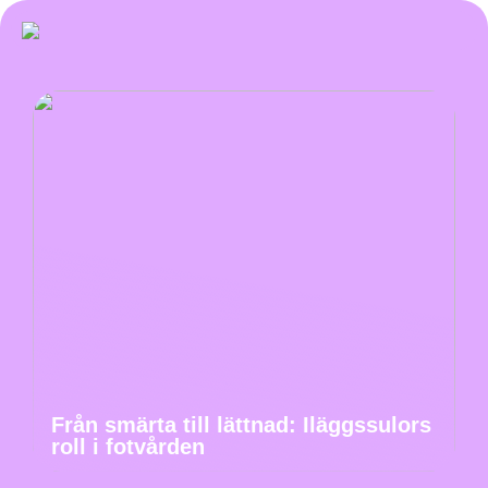
Från smärta till lättnad: Iläggssulors
roll i fotvården