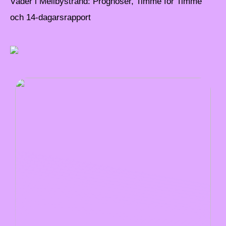
Väder i Mellbystrand: Prognoser, Timme för Timme
och 14-dagarsrapport