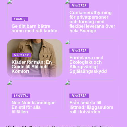
NYHETER
Containeruthyrning
för privatpersoner
FAMILJ
och företag med
Ge ditt barn bättre
flexibel leverans över
sömn med rätt kudde
hela Sverige
NYHETER
NYHETER
Fördelarna med
Kläder för män: En
Ekologiskt och
Guide till Stil och
Allergivänligt
Komfort
Spjälsängsskydd
LIVSSTIL
NYHETER
Neo Noir klänningar:
Från smärta till
En stil för alla
lättnad: Iläggssulors
tillfällen
roll i fotvården