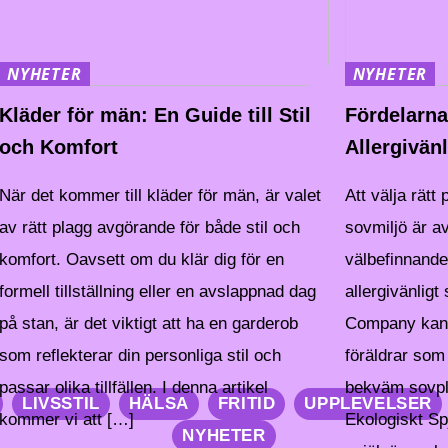
NYHETER
NYHETER
Kläder för män: En Guide till Stil
Fördelarna
och Komfort
Allergivän
När det kommer till kläder för män, är valet
Att välja rätt 
av rätt plagg avgörande för både stil och
sovmiljö är a
komfort. Oavsett om du klär dig för en
välbefinnande
formell tillställning eller en avslappnad dag
allergivänlig
på stan, är det viktigt att ha en garderob
Company kan v
som reflekterar din personliga stil och
föräldrar som 
passar olika tillfällen. I denna artikel
bekväm sovpla
Få slut på
LIVSSTIL
HÄLSA
FRITID
UPPLEVELSER
städstressen i
kommer vi att […]
Ekologiskt Sp
Bygga muskler
Stockholm och
NYHETER