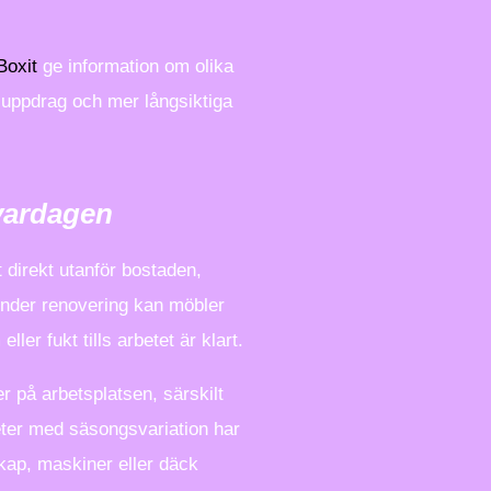
Boxit
ge information om olika
re uppdrag och mer långsiktiga
vardagen
lt direkt utanför bostaden,
 Under renovering kan möbler
er fukt tills arbetet är klart.
 på arbetsplatsen, särskilt
eter med säsongsvariation har
skap, maskiner eller däck