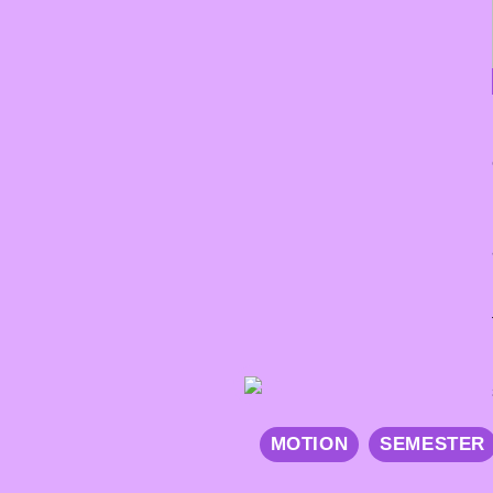
MOTION
SEMESTER
Från smärta till
lättnad: