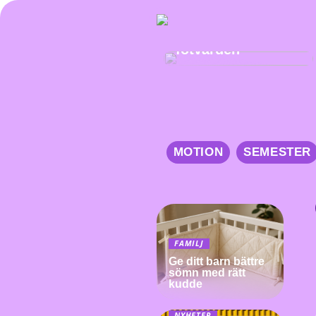
Från smärta till
lättnad:
Iläggssulors roll i
fotvården
MOTION
SEMESTER
FAMILJ
Ge ditt barn bättre
sömn med rätt
kudde
NYHETER