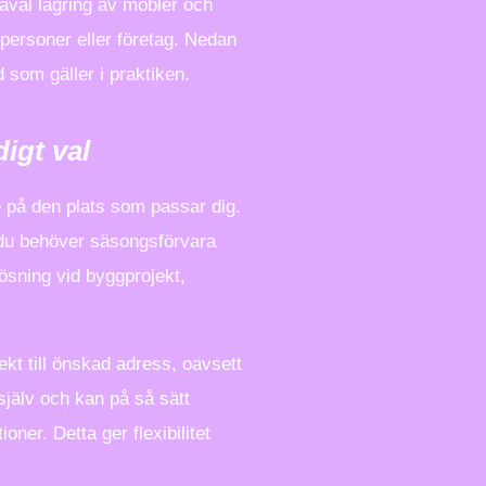
åväl lagring av möbler och
personer eller företag. Nedan
d som gäller i praktiken.
igt val
e på den plats som passar dig.
är du behöver säsongsförvara
lösning vid byggprojekt,
rekt till önskad adress, oavsett
jälv och kan på så sätt
oner. Detta ger flexibilitet