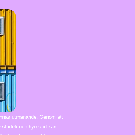
 kännas utmanande. Genom att
de storlek och hyrestid kan