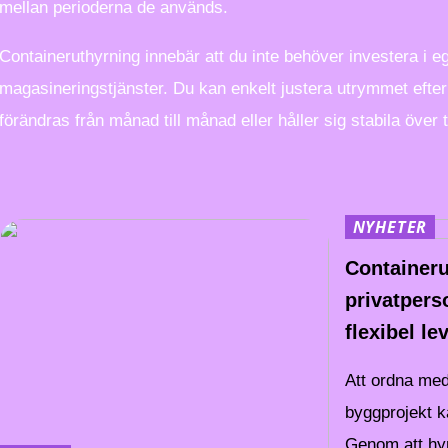
mellan perioderna de används.
Containeruthyrning innebär att du inte behöver investera i eg
magasineringstjänster. Du kan enkelt justera utrymmet efter
förändras från månad till månad eller håller sig stabila över t
NYHETER
Containeru
privatpers
flexibel le
Att ordna med 
byggprojekt 
Genom att hyra