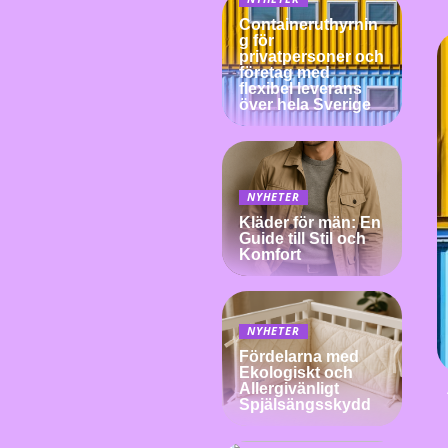
Containeruthyrnin
g för
privatpersoner och
företag med
flexibel leverans
över hela Sverige
NYHETER
Kläder för män: En
Guide till Stil och
Komfort
NYHETER
Fördelarna med
Ekologiskt och
Allergivänligt
Spjälsängsskydd