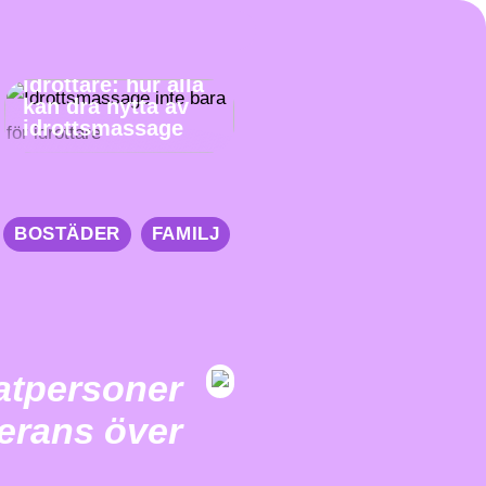
Inte bara för
idrottare: hur alla
kan dra nytta av
idrottsmassage
BOSTÄDER
FAMILJ
vatpersoner
verans över