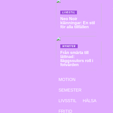
LIVSSTIL
Neo Noir
klänningar: En stil
för alla tillfällen
NYHETER
Från smärta till
lättnad:
Iläggssulors roll i
fotvården
MOTION
SEMESTER
LIVSSTIL
HÄLSA
FRITID