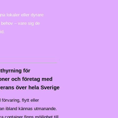
na lokaler eller dyrare
 behov – vare sig de
id.
thyrning för
oner och företag med
verans över hela Sverige
förvaring, flytt eller
kan ibland kännas utmanande.
 container finns möjlighet till