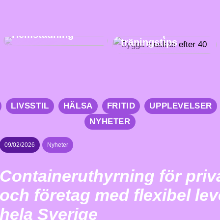
städstressen i
Bygga muskler
Stockholm och
efter 40:
beställ
Åldersanpassade
Hemstädning
träningstips
LIVSSTIL
HÄLSA
FRITID
UPPLEVELSER
NYHETER
09/02/2026
Nyheter
Containeruthyrning för pri
och företag med flexibel le
hela Sverige