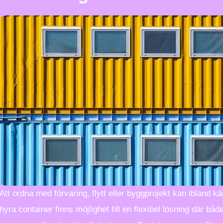
Att ordna med förvaring, flytt eller byggprojekt kan ibland
hyra container finns möjlighet till en flexibel lösning där bå