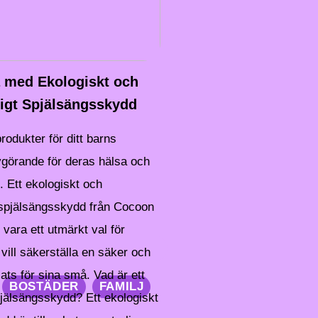
 med Ekologiskt och
ligt Spjälsängsskydd
produkter för ditt barns
vgörande för deras hälsa och
. Ett ekologiskt och
t spjälsängsskydd från Cocoon
ara ett utmärkt val för
vill säkerställa en säker och
ts för sina små. Vad är ett
BOSTÄDER
FAMILJ
jälsängsskydd? Ett ekologiskt