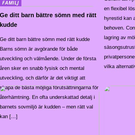
FAMILJ
en flexibel lö
Ge ditt barn bättre sömn med rätt
hyrestid kan 
kudde
behoven. Cont
lagring av mö
Ge ditt barn bättre sömn med rätt kudde
säsongsutrust
Barns sömn är avgörande för både
privatpersone
utveckling och välmående. Under de första
vilka alterna
åren sker en snabb fysisk och mental
utveckling, och därför är det viktigt att
skapa de bästa möjliga förutsättningarna för
återhämtning. En ofta underskattad detalj i
barnets sovmiljö är kudden – men rätt val
kan […]