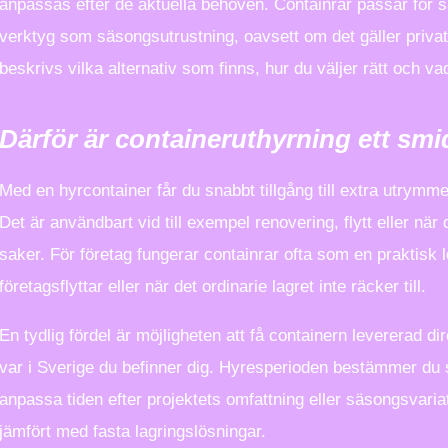
anpassas efter de aktuella behoven. Containrar passar för s
verktyg som säsongsutrustning, oavsett om det gäller privat
beskrivs vilka alternativ som finns, hur du väljer rätt och va
Därför är containeruthyrning ett smid
Med en hyrcontainer får du snabbt tillgång till extra utrymm
Det är användbart vid till exempel renovering, flytt eller n
saker. För företag fungerar containrar ofta som en praktisk 
företagsflyttar eller när det ordinarie lagret inte räcker till.
En tydlig fördel är möjligheten att få containern levererad di
var i Sverige du befinner dig. Hyresperioden bestämmer du s
anpassa tiden efter projektets omfattning eller säsongsvariati
jämfört med fasta lagringslösningar.