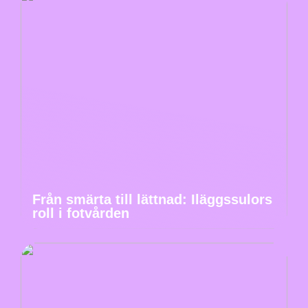
Från smärta till lättnad: Iläggssulors
roll i fotvården