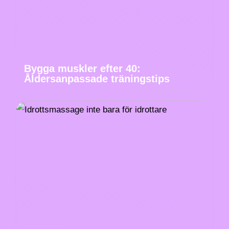
Bygga muskler efter 40:
Åldersanpassade träningstips