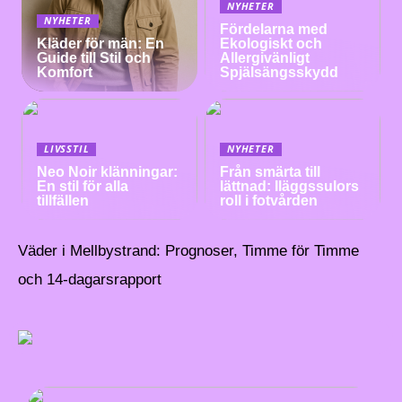
NYHETER
NYHETER
Fördelarna med
Kläder för män: En
Ekologiskt och
Guide till Stil och
Allergivänligt
Komfort
Spjälsängsskydd
LIVSSTIL
NYHETER
Neo Noir klänningar:
Från smärta till
En stil för alla
lättnad: Iläggssulors
tillfällen
roll i fotvården
Väder i Mellbystrand: Prognoser, Timme för Timme
och 14-dagarsrapport