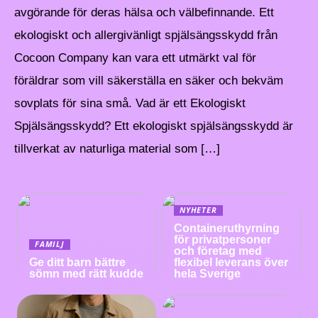
avgörande för deras hälsa och välbefinnande. Ett
ekologiskt och allergivänligt spjälsängsskydd från
Cocoon Company kan vara ett utmärkt val för
föräldrar som vill säkerställa en säker och bekväm
sovplats för sina små. Vad är ett Ekologiskt
Spjälsängsskydd? Ett ekologiskt spjälsängsskydd är
tillverkat av naturliga material som […]
NYHETER
Containeruthyrning
för privatpersoner
FAMILJ
och företag med
Ge ditt barn bättre
flexibel leverans över
sömn med rätt kudde
hela Sverige