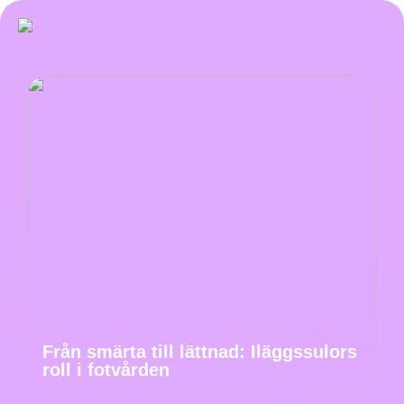
Från smärta till lättnad: Iläggssulors
roll i fotvården