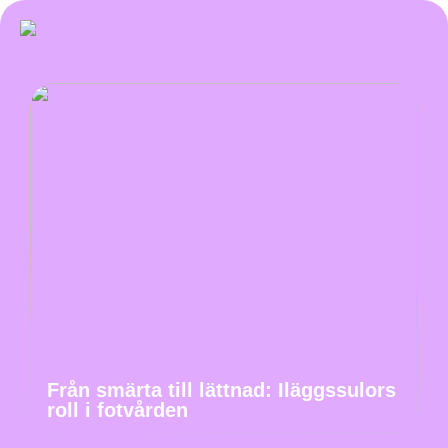
Från smärta till lättnad: Iläggssulors
roll i fotvården