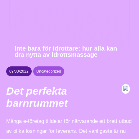
Inte bara för idrottare: hur alla kan
dra nytta av idrottsmassage
09/03/2022
Uncategorized
Det perfekta
barnrummet
Många e-företag tilldelar för närvarande ett brett utbud
av olika lösningar för leverans. Det vanligaste är nu