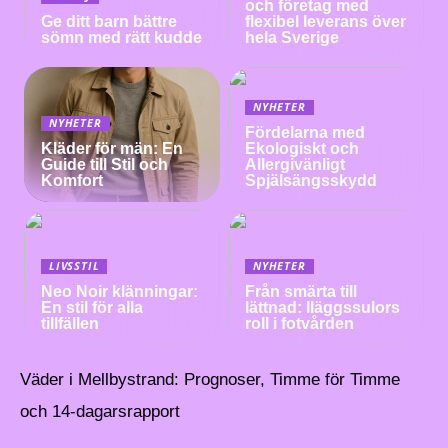
och företag med
Ge ditt barn bättre
flexibel leverans över
sömn med rätt kudde
hela Sverige
NYHETER
NYHETER
Fördelarna med
Kläder för män: En
Ekologiskt och
Guide till Stil och
Allergivänligt
Komfort
Spjälsängsskydd
LIVSSTIL
NYHETER
Neo Noir klänningar:
Från smärta till
En stil för alla
lättnad: Iläggssulors
tillfällen
roll i fotvården
Väder i Mellbystrand: Prognoser, Timme för Timme
och 14-dagarsrapport