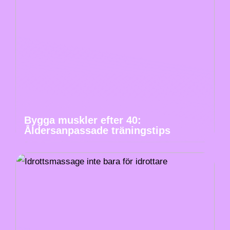
Bygga muskler efter 40:
Åldersanpassade träningstips