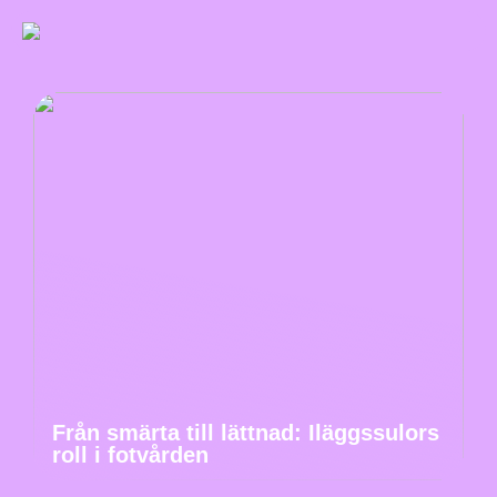
Från smärta till lättnad: Iläggssulors
roll i fotvården