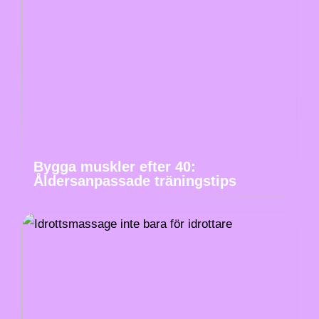
Bygga muskler efter 40:
Åldersanpassade träningstips