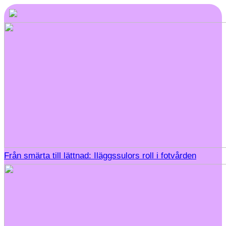
Från smärta till lättnad: Iläggssulors roll i fotvården