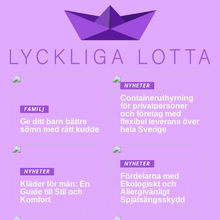
NYHETER
Containeruthyrning
för privatpersoner
FAMILJ
och företag med
Ge ditt barn bättre
flexibel leverans över
sömn med rätt kudde
hela Sverige
NYHETER
NYHETER
Fördelarna med
Kläder för män: En
Ekologiskt och
Guide till Stil och
Allergivänligt
Komfort
Spjälsängsskydd