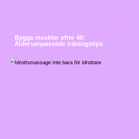
Bygga muskler efter 40:
Åldersanpassade träningstips