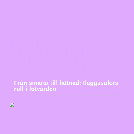
Från smärta till lättnad: Iläggssulors
roll i fotvården