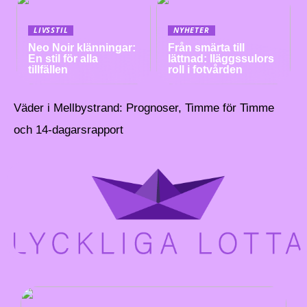
LIVSSTIL
NYHETER
Neo Noir klänningar:
Från smärta till
En stil för alla
lättnad: Iläggssulors
tillfällen
roll i fotvården
Väder i Mellbystrand: Prognoser, Timme för Timme
och 14-dagarsrapport