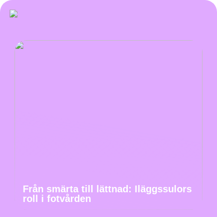
Från smärta till lättnad: Iläggssulors
roll i fotvården