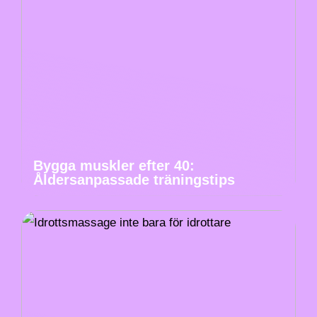
Bygga muskler efter 40:
Åldersanpassade träningstips