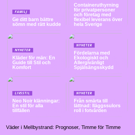
Containeruthyrning
för privatpersoner
FAMILJ
och företag med
Ge ditt barn bättre
flexibel leverans över
sömn med rätt kudde
hela Sverige
NYHETER
NYHETER
Fördelarna med
Kläder för män: En
Ekologiskt och
Guide till Stil och
Allergivänligt
Komfort
Spjälsängsskydd
LIVSSTIL
NYHETER
Neo Noir klänningar:
Från smärta till
En stil för alla
lättnad: Iläggssulors
tillfällen
roll i fotvården
Väder i Mellbystrand: Prognoser, Timme för Timme