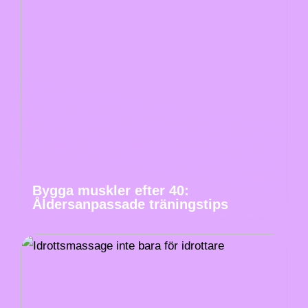
Bygga muskler efter 40:
Åldersanpassade träningstips