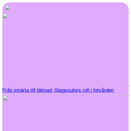
Från smärta till lättnad: Iläggssulors roll i fotvården