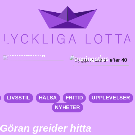
Få slut på
städstressen i
Bygga muskler
Stockholm och
efter 40:
beställ
Åldersanpassade
Hemstädning
träningstips
LIVSSTIL
HÄLSA
FRITID
UPPLEVELSER
NYHETER
Göran greider hitta