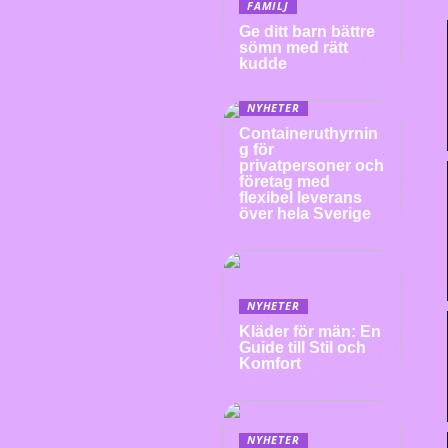
FAMILJ
Ge ditt barn bättre
sömn med rätt
kudde
NYHETER
Containeruthyrnin
g för
privatpersoner och
företag med
flexibel leverans
över hela Sverige
NYHETER
Kläder för män: En
Guide till Stil och
Komfort
NYHETER