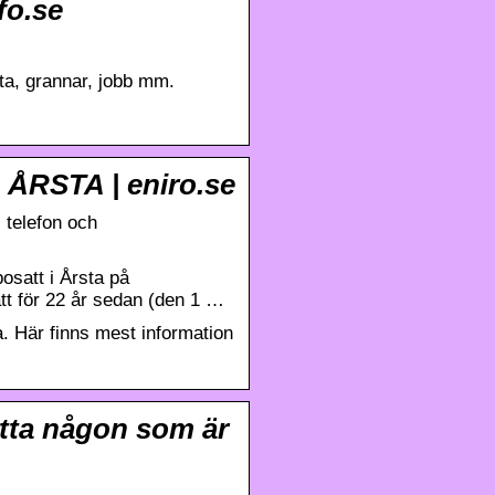
fo.se
rta, grannar, jobb mm.
, ÅRSTA | eniro.se
 telefon och
satt i Årsta på
tt för 22 år sedan (den 1 …
. Här finns mest information
itta någon som är