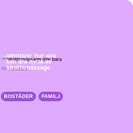
Inte bara för
idrottare: hur alla
kan dra nytta av
idrottsmassage
BOSTÄDER
FAMILJ