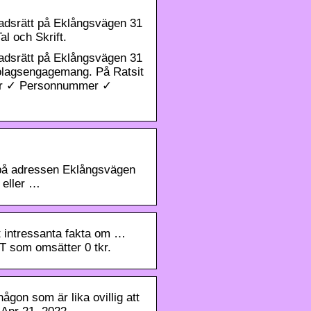
tadsrätt på Eklångsvägen 31
l och Skrift.
tadsrätt på Eklångsvägen 31
bolagsengagemang. På Ratsit
ser ✓ Personnummer ✓
t på adressen Eklångsvägen
 eller …
t intressanta fakta om …
som omsätter 0 tkr.
gon som är lika ovillig att