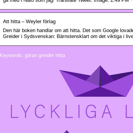
gå med i Nato som jag! Translate Tweet. Image. 2:49 PM ·
Att hitta – Weyler förlag
Den här boken handlar om att hitta. Det som Google lova
Greider i Sydsvenskan: Bärnstensklart om det viktiga i l
Keywords: göran greider hitta