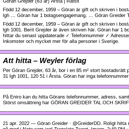
Göran Grejder (63 år) Årsta | Ratsit
Född 12 december, 1959 – Göran är gift och skriven i bos
lgh … Göran har 1 bolagsengagemang. … Göran Greider Ta
Född 12 december, 1959 – Göran är gift och skriven i bos
lgh 1001. Berit Grejder är även skriven här. Göran har 1 
hittar du senast uppdaterade ✓ Telefonnummer ✓ Adres
Inkomster och mycket mer för alla personer i Sverige.
Att hitta – Weyler förlag
Per Göran Grejder, 63 år, bor i en 85 m² stort bostadsrät
31 lgh 1001, 120 51 i Årsta. Göran har inga telefonnummer
På Eniro kan du hitta Görans telefonnummer, adress, sam
Störst omsättning har GÖRAN GREIDER TAL OCH SKRIFT 
21 apr. 2022 — Göran Greider · @GreiderDD. Roligt hitta nå