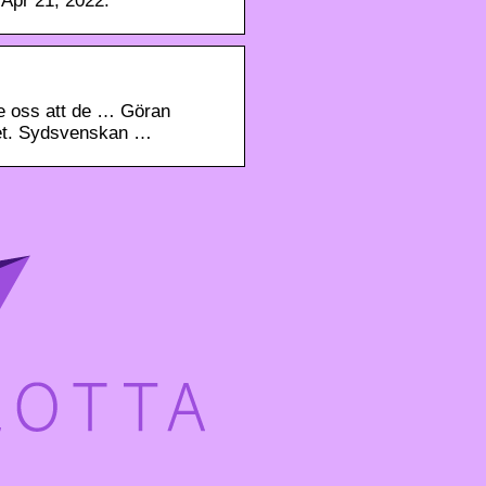
 Apr 21, 2022.
de oss att de … Göran
ivet. Sydsvenskan …