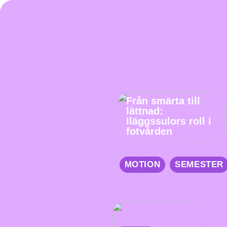
Från smärta till
lättnad:
Iläggssulors roll i
fotvården
MOTION
SEMESTER