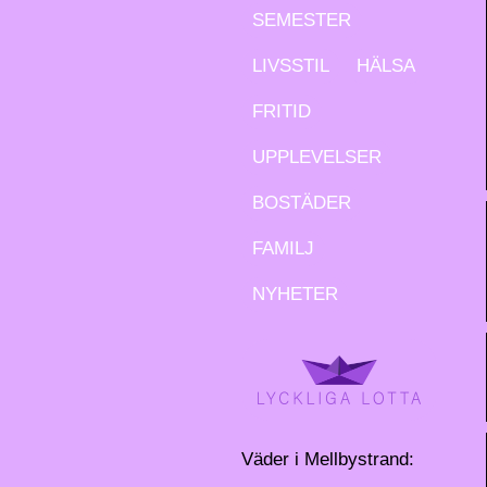
SEMESTER
LIVSSTIL
HÄLSA
FRITID
UPPLEVELSER
BOSTÄDER
FAMILJ
NYHETER
Väder i Mellbystrand: