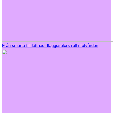
Från smärta till lättnad: Iläggssulors roll i fotvården