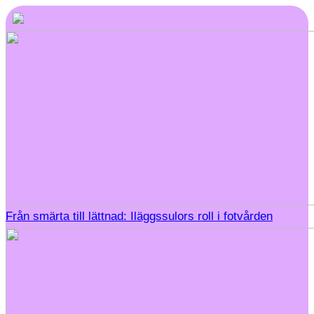
Från smärta till lättnad: Iläggssulors roll i fotvården